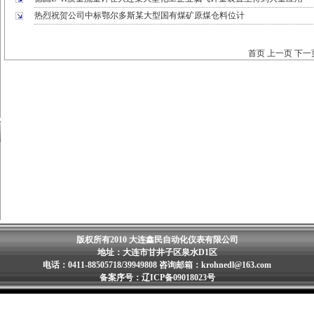
热烈祝贺公司中标鄂尔多斯某大型国有煤矿原煤仓料位计
首页 上一页
下一
版权所有2010 大连鑫民自动化仪表有限公司
地址：大连市甘井子区泉水D1区
电话：0411-88505718/39949808 咨询邮箱：krohnedl@163.com
备案序号：辽ICP备09018023号