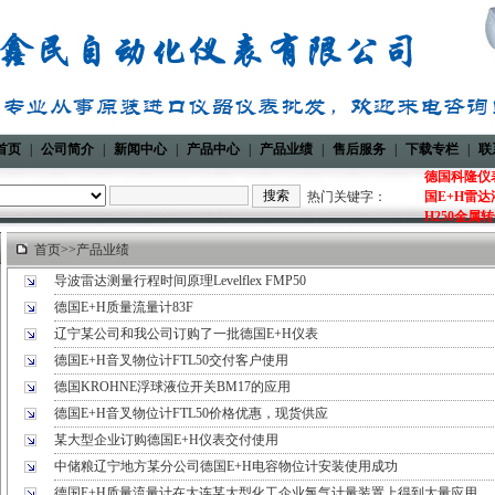
首页
|
公司简介
|
新闻中心
|
产品中心
|
产品业绩
|
售后服务
|
下载专栏
|
联
德国科隆仪表
热门关键字：
国E+H雷达
H250金属
首页
>>
产品业绩
导波雷达测量行程时间原理Levelflex FMP50
德国E+H质量流量计83F
辽宁某公司和我公司订购了一批德国E+H仪表
德国E+H音叉物位计FTL50交付客户使用
德国KROHNE浮球液位开关BM17的应用
德国E+H音叉物位计FTL50价格优惠，现货供应
某大型企业订购德国E+H仪表交付使用
中储粮辽宁地方某分公司德国E+H电容物位计安装使用成功
德国E+H质量流量计在大连某大型化工企业氯气计量装置上得到大量应用