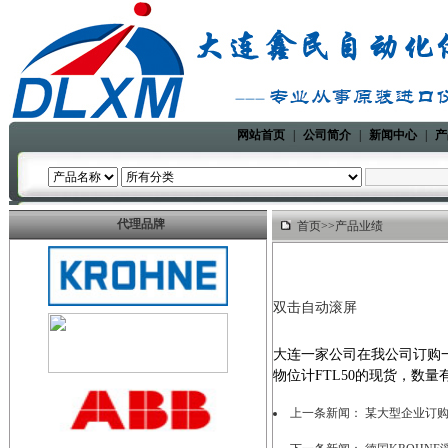
网站首页
|
公司简介
|
新闻中心
|
产
代理品牌
首页
>>
产品业绩
双击自动滚屏
大连一家公司在我公司订购一
物位计FTL50的现货，数
上一条新闻：
某大型企业订购