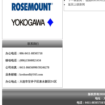
下一条新闻：
德国KROHNE
返回上级新闻
联系我们
办公电话：086-0411-88505718
移动电话：(086)13840821434
公司传真：0411-86656990/39246278
业务邮箱：krohnedl@163.com
办公地点：大连市甘井子区泉水新区D1区
版权所有201
地址：
电话：0411-88505718/