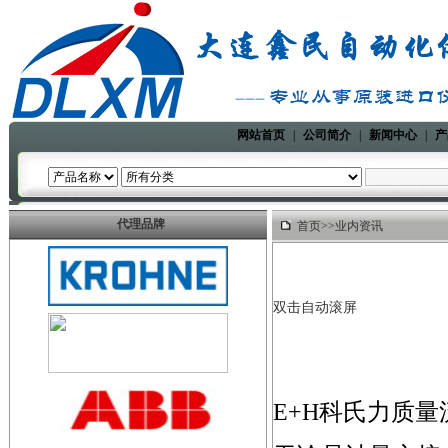
网站首页
|
公司简介
|
新闻中心
|
产
代理品牌
首页
>>
业内资讯
双击自动滚屏
E+H科氏力质