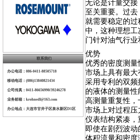
无论是计量交接
至关重要。过去
就需要稳定的过
中，这种理想工况
门针对油气行业
优势
联系我们
优秀的密度测量
市场上具有最大
办公电话：086-0411-88505718
采用专利的双频
移动电话：(086)13840821434
的液体的测量性
公司传真：0411-86656990/39246278
高测量重复性，
业务邮箱：krohnedl@163.com
市场上对过程压
办公地点：大连市甘井子区泉水新区D1区
仪表结构紧凑，
即使在剧烈波动的
体积流量和密度